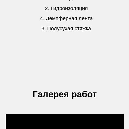
Все еще сомневаетесь?
Закажите бесплатную консультацию у нашего
мастера и узнайте подробнее об услугах и
преимуществах СТРОЙКАНОН
+7
Узнать стоимость
Нажимая на кнопку, соглашаюсь на
обработку персональных данных