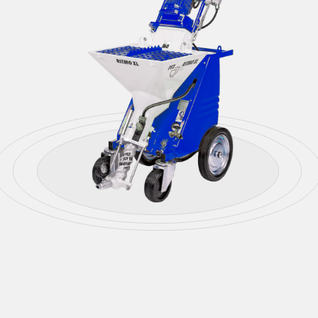
Ровно и прочно
Отсутствует риск образования
трещин, поверхность не проседает,
не образовываются пустоты и
перепады
Узнать стоимость
4
3
2
1