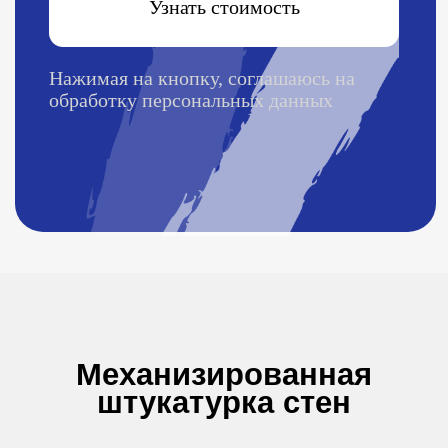
Экономия не только материала, но и
его расхода при приготовлении смеси
в штукатурной станции
Удобно
Сразу после такой обработки стена
полностью готова к отделки всеми
видами материала
Качественно
Смесь получается однородной, за
счет чего накладывается ровным
слоем без комочков и имеет
одинаковую консистенцию