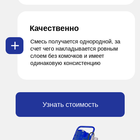
Быстрая полусухая
стяжка пола
Безопасно
Монтаж полусухой стяжки
предполагает использование
минимального кол-ва воды, что
позволяет снизить риски протечек
Быстро
Высокая скорость обеспечивается
минимальным кол-вом влаги в
растворе, что ускоряет процесс
застывания стяжки