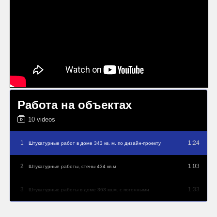
На ваши вопросы
отвечает
Мастер высшего
разряда
Работа на объектах
10 videos
1
1:24
Штукатурные работ в доме 343 кв. м. по дизайн-проекту
2
1:03
Штукатурные работы, стены 434 кв.м
3
1:33
Штукатурные работы в доме 363 кв.м. с погонными
4
1:07
Ведем штукатурные работы в доме 208 кв.м. с погонными